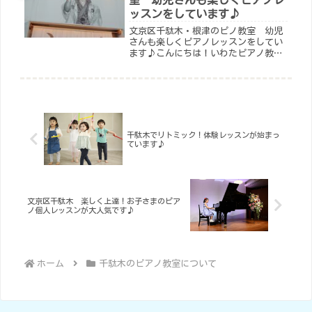
個...
ッスンをしています♪
文京区千駄木・根津のピノ教室 幼児
さんも楽しくピアノレッスンをしてい
ます♪こんにちは！いわたピアノ教室
の岩田綾子です。ピアノ個人レッスン
は、平日と土日に開講しています。２
０２５年１月に自宅のピアノ教室から
移転したお教室で、明るく楽しい環境
で...
千駄木でリトミック！体験レッスンが始まっ
ています♪
文京区千駄木 楽しく上達！お子さまのピア
ノ個人レッスンが大人気です♪
ホーム
千駄木のピアノ教室について