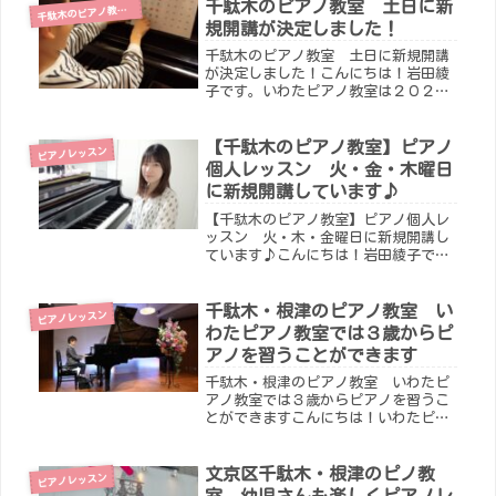
とても通いやすい立地です。月曜日か
千駄木のピアノ教室 土日に新
駄木のピアノ教室について
千
ら日曜日までピアノ個人レッスンを開
規開講が決定しました！
講...
千駄木のピアノ教室 土日に新規開講
が決定しました！こんにちは！岩田綾
子です。いわたピアノ教室は２０２５
年１月から千駄木２丁目にお教室を移
転しレッスンを行っています。パン屋
さんの上がお教室です。保護者の皆さ
【千駄木のピアノ教室】ピアノ
ピアノレッスン
まと生徒の皆さまからいただいた感想
個人レッスン 火・金・木曜日
を...
に新規開講しています♪
【千駄木のピアノ教室】ピアノ個人レ
ッスン 火・木・金曜日に新規開講し
ています♪こんにちは！岩田綾子で
す。ピアノ個人レッスンは火・木・金
曜日に新規開講をしています！ピアノ
個人レッスンは、３歳頃から受講する
千駄木・根津のピアノ教室 い
ピアノレッスン
ことができます。最近は、大人の生徒
わたピアノ教室では３歳からピ
さん...
アノを習うことができます
千駄木・根津のピアノ教室 いわたピ
アノ教室では３歳からピアノを習うこ
とができますこんにちは！いわたピア
ノ教室の岩田綾子です。新年、生徒の
皆さんにお会いできることをワクワク
楽しみにしています♪いわたピアノ教
文京区千駄木・根津のピノ教
ピアノレッスン
室では、月曜日から日曜日にピアノの
室 幼児さんも楽しくピアノレ