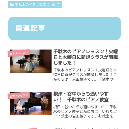
千駄木のピアノ教室について
関連記事
千駄木のピアノレッスン！火曜
ピアノレッスン
日と木曜日に新規クラスが開講
しました！
千駄木のピアノレッスン！火曜日と木
曜日に新規クラスが開講しました！こ
んにちは！岩田綾子です。千駄木のピ
アノ教室では、６月もまだまだ体験レ
ッスンのご予約を受付中です。火曜
日、木曜日に新規クラスを開講しまし
根津・谷中からも通いやす
ピアノレッスン
た！平日の夕方はすぐにうまってしま
い！ 千駄木のピアノ教室
うの...
根津・谷中からも通いやすい！ 千駄
木のピアノ教室こんにちは！いわたピ
アノ教室の岩田綾子です。お教室を移
転してもうすぐ１年が経ちます。千駄
木駅から徒歩２分、根津、谷中からも