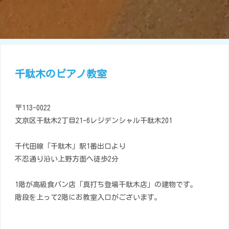
千駄木のピアノ教室
2
0
2
3
.
0
〒113-0022
9
.
0
文京区千駄木2丁目21-6レジデンシャル千駄木201
5
2
0
千代田線「千駄木」駅1番出口より
2
5
不忍通り沿い上野方面へ徒歩2分
.
0
1
.
1
1階が高級食パン店「真打ち登場千駄木店」の建物です。
8
階段を上って2階にお教室入口がございます。