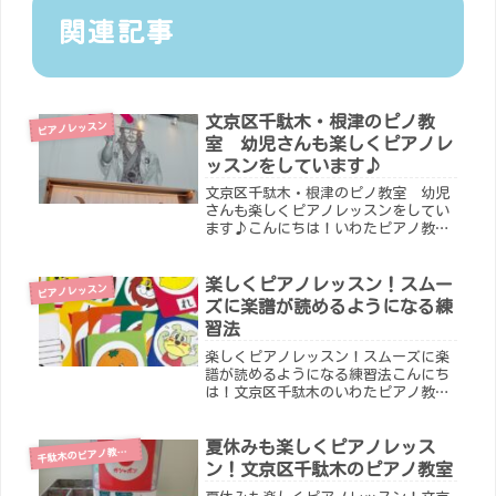
関連記事
文京区千駄木・根津のピノ教
ピアノレッスン
室 幼児さんも楽しくピアノレ
ッスンをしています♪
文京区千駄木・根津のピノ教室 幼児
さんも楽しくピアノレッスンをしてい
ます♪こんにちは！いわたピアノ教室
の岩田綾子です。ピアノ個人レッスン
は、平日と土日に開講しています。２
０２５年１月に自宅のピアノ教室から
楽しくピアノレッスン！スムー
ピアノレッスン
移転したお教室で、明るく楽しい環境
ズに楽譜が読めるようになる練
で...
習法
楽しくピアノレッスン！スムーズに楽
譜が読めるようになる練習法こんにち
は！文京区千駄木のいわたピアノ教室
です。３月の発表会へご参加くださる
生徒さんが続々と増えています♪生徒
の皆さんがどんな演奏をしてくれるの
夏休みも楽しくピアノレッス
駄木のピアノ教室について
千
か、今からワクワクしています！演奏
ン！文京区千駄木のピアノ教室
し...