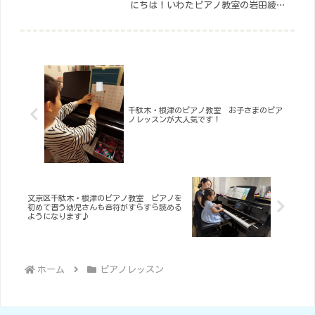
にちは！いわたピアノ教室の岩田綾子
です。ご入学、ご入園された皆さん、
おめでとうございます(^^)♪疲れが出
やすい時期かと思うので、体調に気を
つけて過ごしてくださいね。いわ
た...
千駄木・根津のピアノ教室 お子さまのピア
ノレッスンが大人気です！
文京区千駄木・根津のピアノ教室 ピアノを
初めて習う幼児さんも音符がすらすら読める
ようになります♪
ホーム
ピアノレッスン