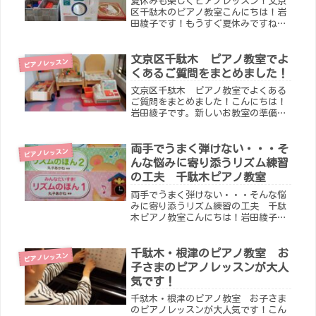
夏休みも楽しくピアノレッスン！文京
区千駄木のピアノ教室こんにちは！岩
田綾子です！もうすぐ夏休みですね。
暑さにも負けず、生徒の皆さんは元気
にレッスンへ通っています。そんな皆
さまがより楽しくレッスンへ通えるよ
文京区千駄木 ピアノ教室でよ
ピアノレッスン
うに、新しい企画を考えました
くあるご質問をまとめました！
(^^)...
文京区千駄木 ピアノ教室でよくある
ご質問をまとめました！こんにちは！
岩田綾子です。新しいお教室の準備も
着々と(？)すすんでおります(^^)下の
お子さんが遊べるスペースが完成！入
口にはスマートロックをとりつけまし
両手でうまく弾けない・・・そ
ピアノレッスン
た。お教室の方以外が入って来ら...
んな悩みに寄り添うリズム練習
の工夫 千駄木ピアノ教室
両手でうまく弾けない・・・そんな悩
みに寄り添うリズム練習の工夫 千駄
木ピアノ教室こんにちは！岩田綾子で
す。お教室の子供たちは、暑さにも負
けず元気いっぱい！皆さんの笑顔から
元気をもらっています(^^)千駄木駅か
千駄木・根津のピアノ教室 お
ピアノレッスン
ら徒歩2分、スーパーが近く、学校...
子さまのピアノレッスンが大人
気です！
千駄木・根津のピアノ教室 お子さま
のピアノレッスンが大人気です！こん