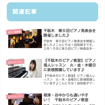
関連記事
千駄木 第５回ピアノ発表会を
ピアノ発表会
開催しました♪
千駄木 第５回ピアノ発表会を開催し
ました♪こんにちは！岩田綾子です。
２月１６日に第５回ピアノ発表会を開
催しました。生徒の皆さん、保護者の
皆さま、本当にお疲れ様でした。改め
まして、いつも温かくお子さまを見守
【千駄木のピアノ教室】ピアノ
ピアノレッスン
ってくださる保護者の皆さまに感謝申
個人レッスン 火・金・木曜日
し...
に新規開講しています♪
【千駄木のピアノ教室】ピアノ個人レ
ッスン 火・木・金曜日に新規開講し
ています♪こんにちは！岩田綾子で
す。ピアノ個人レッスンは火・木・金
曜日に新規開講をしています！ピアノ
個人レッスンは、３歳頃から受講する
根津・谷中からも通いやす
ピアノレッスン
ことができます。最近は、大人の生徒
い！ 千駄木のピアノ教室
さん...