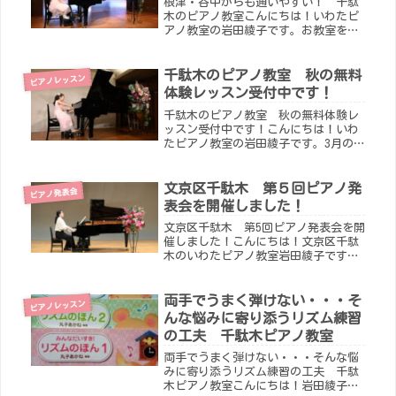
根津・谷中からも通いやすい！ 千駄
木のピアノ教室こんにちは！いわたピ
アノ教室の岩田綾子です。お教室を移
転してもうすぐ１年が経ちます。千駄
木駅から徒歩２分、根津、谷中からも
とても通いやすい立地です。月曜日か
千駄木のピアノ教室 秋の無料
ピアノレッスン
ら日曜日までピアノ個人レッスンを開
体験レッスン受付中です！
講...
千駄木のピアノ教室 秋の無料体験レ
ッスン受付中です！こんにちは！いわ
たピアノ教室の岩田綾子です。3月の発
表会へ向けて、生徒さんの選曲をして
います！子供たちの雰囲気や性格を考
えながら、毎年曲を選んでいます(^^)
文京区千駄木 第５回ピアノ発
ピアノ発表会
さて、秋といえば芸術の秋ですね...
表会を開催しました！
文京区千駄木 第5回ピアノ発表会を開
催しました！こんにちは！文京区千駄
木のいわたピアノ教室岩田綾子です。
３月１日に第５回ピアノ発表会が無事
に終わりました。生徒のみなさん、保
護者のみなさま、本当にありがとうご
両手でうまく弾けない・・・そ
ピアノレッスン
ざいました。生徒の皆さんが目標に
んな悩みに寄り添うリズム練習
向...
の工夫 千駄木ピアノ教室
両手でうまく弾けない・・・そんな悩
みに寄り添うリズム練習の工夫 千駄
木ピアノ教室こんにちは！岩田綾子で